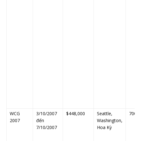
WCG
3/10/2007
$448,000
Seattle,
700
2007
đến
Washington,
7/10/2007
Hoa Kỳ