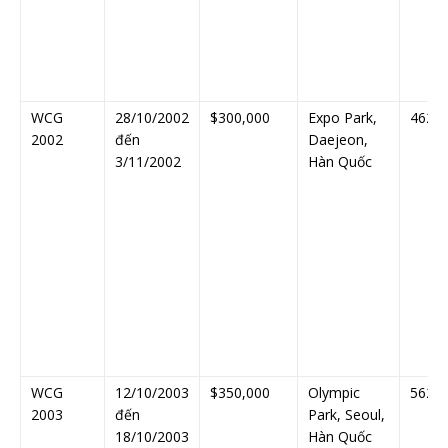
WCG
28/10/2002
$300,000
Expo Park,
462
2002
đến
Daejeon,
3/11/2002
Hàn Quốc
WCG
12/10/2003
$350,000
Olympic
562
2003
đến
Park, Seoul,
18/10/2003
Hàn Quốc