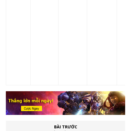
BÀI TRƯỚC