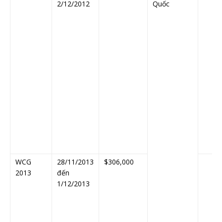
2/12/2012
Quốc
WCG
28/11/2013
$306,000
2013
đến
1/12/2013