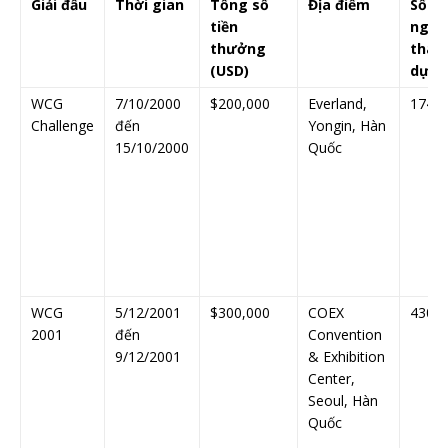
Giải đấu
Thời gian
Tổng số
Địa điểm
Số
tiền
ngườ
thưởng
tha
(USD)
dự
WCG
7/10/2000
$200,000
Everland,
174
Challenge
đến
Yongin, Hàn
15/10/2000
Quốc
WCG
5/12/2001
$300,000
COEX
430
2001
đến
Convention
9/12/2001
& Exhibition
Center,
Seoul, Hàn
Quốc