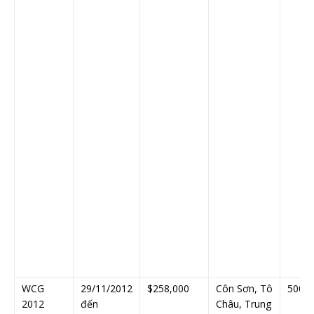
WCG
29/11/2012
$258,000
Côn Sơn, Tô
500
2012
đến
Châu, Trung