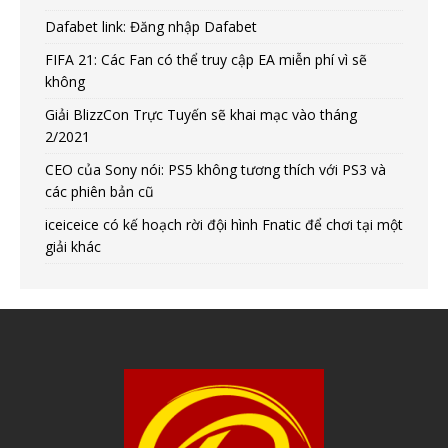
Dafabet link: Đăng nhập Dafabet
FIFA 21: Các Fan có thể truy cập EA miễn phí vì sẽ
không
Giải BlizzCon Trực Tuyến sẽ khai mạc vào tháng
2/2021
CEO của Sony nói: PS5 không tương thích với PS3 và
các phiên bản cũ
iceiceice có kế hoạch rời đội hình Fnatic để chơi tại một
giải khác