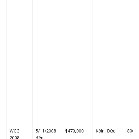
WCG
5/11/2008
$470,000
Köln, Đức
800
2008
đến