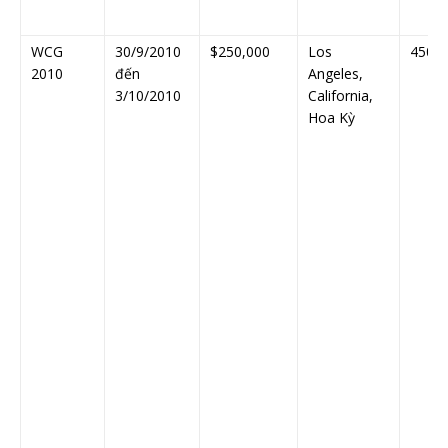
WCG
30/9/2010
$250,000
Los
450
2010
đến
Angeles,
3/10/2010
California,
Hoa Kỳ