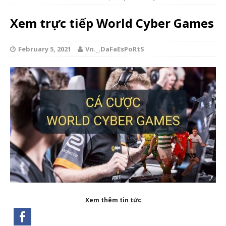
Xem trực tiếp World Cyber Games
February 5, 2021
Vn._.DaFaEsPoRtS
Xem thêm tin tức