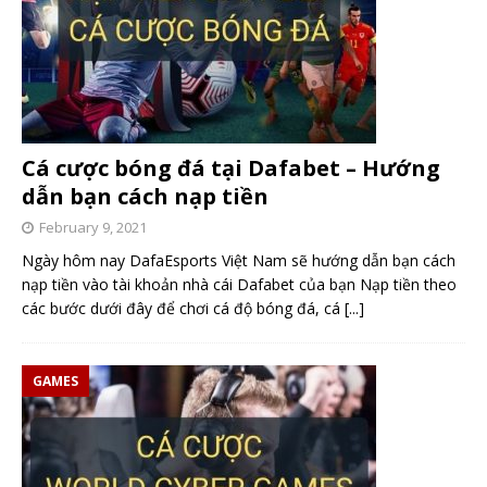
Cá cược bóng đá tại Dafabet – Hướng
dẫn bạn cách nạp tiền
February 9, 2021
Ngày hôm nay DafaEsports Việt Nam sẽ hướng dẫn bạn cách
nạp tiền vào tài khoản nhà cái Dafabet của bạn Nạp tiền theo
các bước dưới đây để chơi cá độ bóng đá, cá
[...]
GAMES