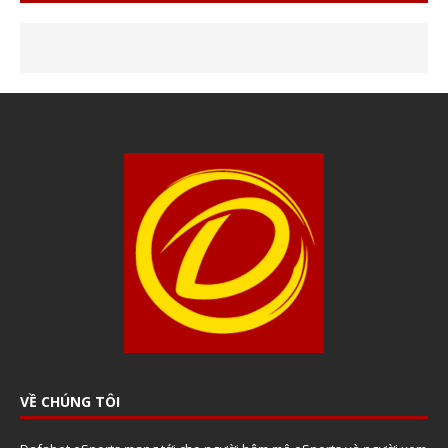
VỀ CHÚNG TÔI