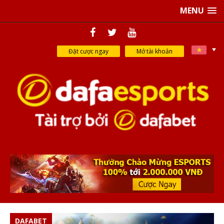
MENU
Đặt cược ngay
Mở tài khoản
DAFABET
G