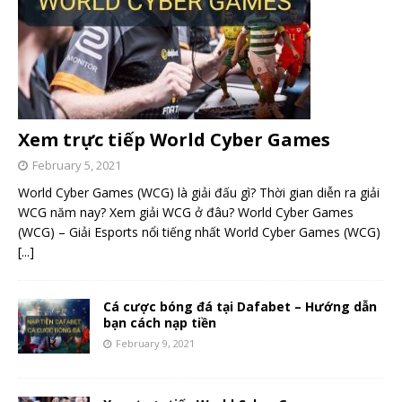
Xem trực tiếp World Cyber Games
February 5, 2021
World Cyber Games (WCG) là giải đấu gì? Thời gian diễn ra giải
WCG năm nay? Xem giải WCG ở đâu? World Cyber Games
(WCG) – Giải Esports nổi tiếng nhất World Cyber Games (WCG)
[...]
Cá cược bóng đá tại Dafabet – Hướng dẫn
bạn cách nạp tiền
February 9, 2021