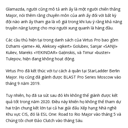
Glamazda, người cũng mô tả anh ấy là một người chiến thắng
Major, nói thêm rằng chuyên môn của anh ấy đối với bất kỳ
đội nào anh ấy tham gia là vô giá trong khi lưu ý rằng khả năng
truyền năng lượng cho mọi người xung quanh là hàng đầu.
Các cầu thủ hiện tại trong danh sách của Virtus Pro bao gồm
Dzhami «Jame» Ali, Aleksey «qikert» Golubev, Sanjar «SANJI»
Kuliev, Mareks «YEKINDAR» Gaļinskis, và Timur «buster»
Tulepov, hiện đang không hoạt động.
Virtus Pro đã kết thúc với tư cách á quân tại StarLadder Berlin
Major. Họ cũng đã giành được BLAST Pro Series Moscow vào
tháng 9 năm 2019.
Tuy nhiên, họ đã sa sút sau đó khi không thể giành được kết
quả tốt trong năm 2020. Điều này khiến họ không thể tham dự
hai trận chung kết lớn tại cả hai giải đấu Xếp hạng Nhà nghề
Khu vực CIS, đó là ESL One: Road to Rio Major vào tháng 5 và
Chúng tôi chơi! Đảo Clutch vào tháng Sáu.