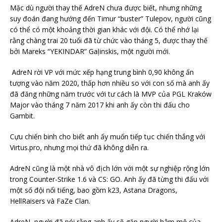
Mặc dù người thay thế AdreN chưa được biết, nhưng những
suy đoán đang hướng đến Timur “buster” Tulepov, người cũng
có thể có một khoảng thời gian khác với đội. Có thể nhớ lại
rằng chàng trai 20 tuổi đã từ chức vào tháng 5, được thay thế
bởi Mareks “YEKINDAR” Gaļinskis, một người mới.
AdreN rời VP với mức xếp hạng trung bình 0,90 không ấn
tượng vào năm 2020, thấp hơn nhiều so với con số mà anh ấy
đã đăng những năm trước với tư cách là MVP của PGL Kraków
Major vào tháng 7 năm 2017 khi anh ấy còn thi đấu cho
Gambit.
Cựu chiến binh cho biết anh ấy muốn tiếp tục chiến thắng với
Virtus.pro, nhưng mọi thứ đã không diễn ra.
AdreN cũng là một nhà vô địch lớn với một sự nghiệp rộng lớn
trong Counter-Strike 1.6 và CS: GO. Anh ấy đã từng thi đấu với
một số đội nổi tiếng, bao gồm k23, Astana Dragons,
HellRaisers và FaZe Clan.
AdreN, người đã nói rằng anh ấy sẽ gặp người hâm mộ của