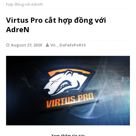
hợp đồng với AdreN
Virtus Pro cắt hợp đồng với
AdreN
August 27, 2020
Vn._.DaFaEsPoRtS
Xem thêm tin tức