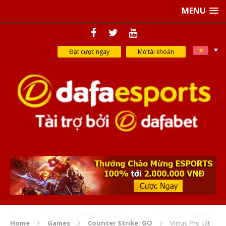
MENU
Đặt cược ngay
Mở tài khoản
Home
Games
Counter Strike: GO
Virtus Pro cắt