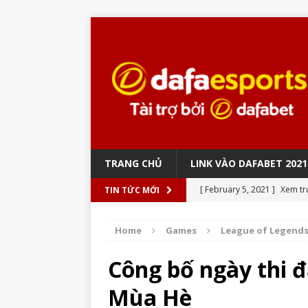
TRANG CHỦ
LINK VÀO DAFABET 2021
[ February 5, 2021 ]
Xem tr
TIN TỨC MỚI
[ February 2, 2021 ]
Nhà cá
Home
Games
League of Legend
[ January 22, 2021 ]
Đăng k
[ January 8, 2021 ]
Link và
Công bố ngày thi đ
[ February 9, 2021 ]
Cá cượ
Mùa Hè