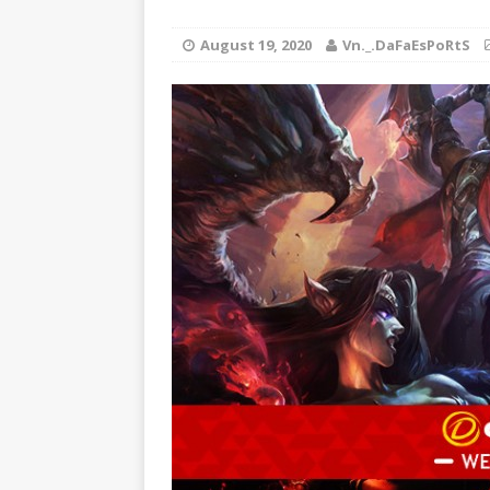
August 19, 2020
Vn._.DaFaEsPoRtS