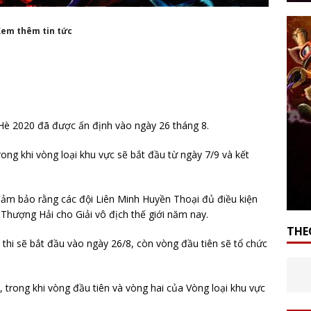
em thêm tin tức
 Hè 2020 đã được ấn định vào ngày 26 tháng 8.
rong khi vòng loại khu vực sẽ bắt đầu từ ngày 7/9 và kết
ể đảm bảo rằng các đội Liên Minh Huyền Thoại đủ điều kiện
 Thượng Hải cho Giải vô địch thế giới năm nay.
THE
c thi sẽ bắt đầu vào ngày 26/8, còn vòng đầu tiên sẽ tổ chức
8, trong khi vòng đầu tiên và vòng hai của Vòng loại khu vực