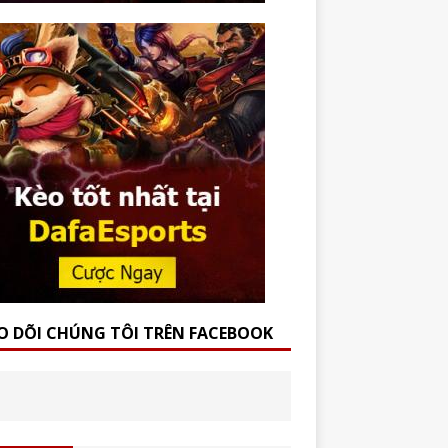
O DÕI CHÚNG TÔI TRÊN FACEBOOK