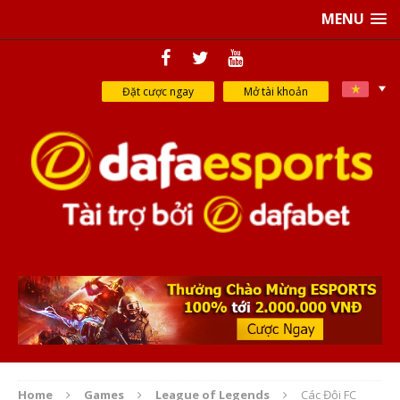
MENU
Đặt cược ngay
Mở tài khoản
Home
Games
League of Legends
Các Đội FC