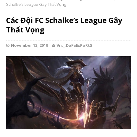
Schalke’s League Gây Thất Vọng
Các Đội FC Schalke’s League Gây
Thất Vọng
November 13, 2019
Vn._.DaFaEsPoRtS