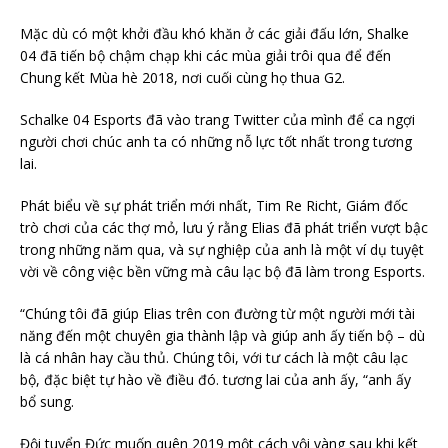
Mặc dù có một khởi đầu khó khăn ở các giải đấu lớn, Shalke
04 đã tiến bộ chậm chạp khi các mùa giải trôi qua để đến
Chung kết Mùa hè 2018, nơi cuối cùng họ thua G2.
Schalke 04 Esports đã vào trang Twitter của mình để ca ngợi
người chơi chúc anh ta có những nỗ lực tốt nhất trong tương
lai.
Phát biểu về sự phát triển mới nhất, Tim Re Richt, Giám đốc
trò chơi của các thợ mỏ, lưu ý rằng Elias đã phát triển vượt bậc
trong những năm qua, và sự nghiệp của anh là một ví dụ tuyệt
vời về công việc bền vững mà câu lạc bộ đã làm trong Esports.
“Chúng tôi đã giúp Elias trên con đường từ một người mới tài
năng đến một chuyên gia thành lập và giúp anh ấy tiến bộ – dù
là cá nhân hay cầu thủ. Chúng tôi, với tư cách là một câu lạc
bộ, đặc biệt tự hào về điều đó. tương lai của anh ấy, “anh ấy
bổ sung.
Đội tuyển Đức muốn quên 2019 một cách vội vàng sau khi kết